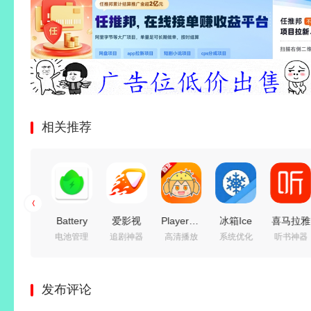
相关推荐
手机智能
Battery
爱影视
PlayerFab(4K
冰箱Ice
喜马拉雅
简洁高效
电池管理
追剧神器
高清播放
系统优化
听书神器
桌面启动
Guru（电
(影视追
蓝光播放
Box
v9.4.95.
器 Smart
池大师）
剧免费
器)
v3.30.11_G
去广告绿
Launcher
v2.5.0.6
看)
v7.0.5.8
解锁高级
色版/
发布评论
Pro 6
build 723
v6.8.6 去
绿色便携
会员版/
v3.4.10.