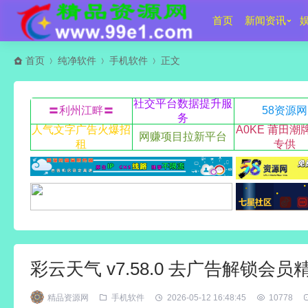
首页
新闻资讯
首页
纯净软件
手机软件
正文
社交平台数据提升服
〓利州江畔〓
58资源网
务
人气文字广告火爆招
A0KE 莆田潮
网赚项目拉新平台
租
专供
彩云天气 v7.58.0 去广告解锁会员
精品资源网
手机软件
2026-05-12 16:48:45
10778