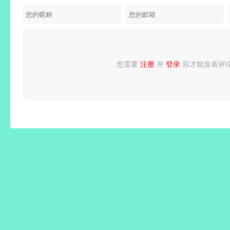
v6.6
去广告付
广告纯净
版
一键冻结
极速版
b015 付
费汉化解
版
后台运
费高级版
锁版
行/省电
省流
您需要
注册
并
登录
后才能发表评
请
登录
或
注册
后再发表评论！