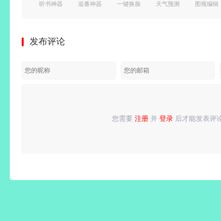
系统优化
听书神器
追番神器
一键换脸
天气预测
图视编辑
Box
v9.4.95.3
(樱花动
v1.0.2 解
v9.50 解
频编辑
v3.30.11_G
去广告绿
漫)
锁会员版
锁VIP会
器)PRO
解锁高级
色版/
v1.5.8.0
_支持照
员版_精
v13.2.18
发布评论
会员版/
v3.4.10.3
去广告纯
片/视频
准天气信
解锁内购
一键冻结
极速版
净版
换脸
息
付费版
后台运
行/省电
省流
您需要
注册
并
登录
后才能发表评
请
登录
或
注册
后再发表评论！