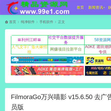
首页
新闻资讯
首页
纯净软件
手机软件
正文
社交平台数据提升服
〓利州江畔〓
58资源网
务
人气文字广告火爆招
A0KE 莆田潮
网赚项目拉新平台
租
专供
FilmoraGo万兴喵影 v15.6.50 
员版