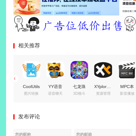
相关推荐
CoolUtils
CoolUtils
YY语音
七龙珠
XYplorer(多
MPC本
文件合并
图片转换
语音聊天
3D格斗
资源管理
影音播放
PDF
Total
(歪歪语
电光炸
标签文件
地播放器
Combine(PDF
Image
音)
裂!ZERO
管理器)
(mpc-be)
合并工
Converter(图
v9.58.0.0
Build.24497537
v28.30.1700
v1.9.1 简
发布评论
具) Pro
像转换工
多开去广
免安装豪
永久授权
体中文正
v4.2.0.194
具)
告绿色版
华中文国
绿色汉化
式版
多语便携
v8.5.0.332
语绿色
版