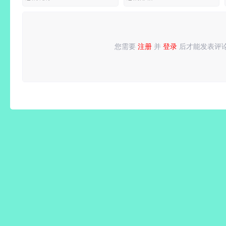
版
多语便携
版|绝境
版
觉醒-炽
火天袭
您需要
注册
并
登录
后才能发表评
请
登录
或
注册
后再发表评论！
+预购特
典+全
DLC+终
极奖励提
升包+全
季票+修
改器|解
压即撸