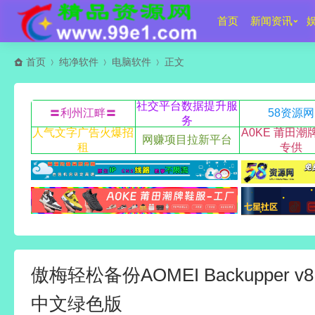
首页
新闻资讯
首页
纯净软件
电脑软件
正文
社交平台数据提升服
〓利州江畔〓
58资源网
务
人气文字广告火爆招
A0KE 莆田潮
网赚项目拉新平台
租
专供
傲梅轻松备份AOMEI Backupper v
中文绿色版