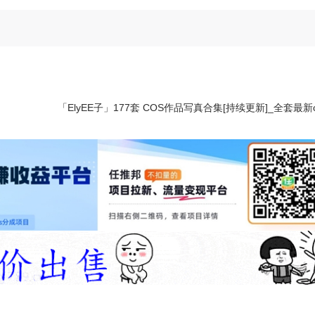
「ElyEE子」177套 COS作品写真合集[持续更新]_全套最新cos图片包作品大