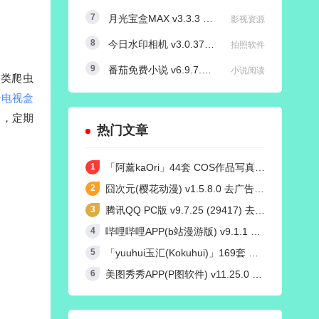
月光宝盒MAX v3.3.3 内置源版/直播+点播TV版
影视资源
今日水印相机 v3.0.370.8 国内版 / v4.2.3 国际版 Timemark高级VIP会员解锁版
拍照软件
番茄免费小说 v6.9.7.32/v4.9.0.99 红米K50定制去广告解锁VIP会员版
小说阅读
各类爬虫
告电视盒
富，定期
热门文章
「阿薰kaOri」44套 COS作品写真合集[持续更新]，一个独特的Coser魅力
囧次元(樱花动漫) v1.5.8.0 去广告纯净版
腾讯QQ PC版 v9.7.25 (29417) 去广告防撤回绿色精简版
哔哩哔哩APP(b站漫游版) v9.1.1 哔哩漫游去广告解除版权受限
「yuuhui玉汇(Kokuhui)」169套 COS作品写真合集[持续更新],燃尽魅力的Coser之旅
美图秀秀APP(P图软件) v11.25.0 去广告永久VIP解锁版