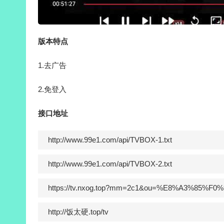
版本特点
1.去广告
2.免登入
接口地址
http://www.99e1.com/api/TVBOX-1.txt
http://www.99e1.com/api/TVBOX-2.txt
https://tv.nxog.top?mm=2c1&ou=%E8%A3%85%F
http://饭太硬.top/tv