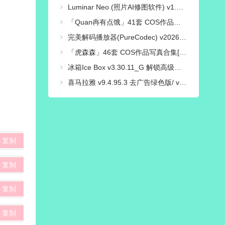
Luminar Neo (照片AI修图软件) v1.28.0 中文绿色电脑版
「Quan冉有点饿」41套 COS作品写真合集[持续更新],穿越时光的文化使者，传统与现代的完美融合！
完美解码播放器(PureCodec) v2026.07.31 最新完整电脑版 | 电脑播放器影音解码包
「虎森森」46套 COS作品写真合集[持续更新],一个颜值与才华并存的Coser小姐姐
冰箱Ice Box v3.30.11_G 解锁高级会员版/一键冻结后台运行/省电省流
喜马拉雅 v9.4.95.3 去广告绿色版/ v3.4.10.3 极速版
复制
复制
复制
复制