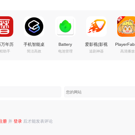
历万年历
手机智能桌
Battery
爱影视(影视
PlayerFab
程助手
简洁高效
电池管理
追剧神器
高清播放
0.2 高级
面启动器
Guru（电池
追剧免费看)
蓝光播放
员解锁版
Smart
大师）
v6.8.6 去广
v7.0.5.8
Launcher
v2.5.0.6
告纯净版
便携版
Pro 6 v6.6
build 723 去
b015 付费高
广告付费汉
级版
化解锁版
注册
并
登录
后才能发表评论
录
或
注册
后再发表评论！