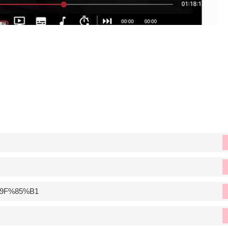
0%9F%85%B1