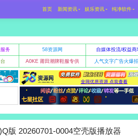
首页
新闻资讯
娱乐资讯
纯净软件
升服务
58资源网
自媒体投流/权益商
平台
A0KE 莆田潮牌鞋服专供
人气文字广告火爆
Q版 20260701-0004空壳版播放器