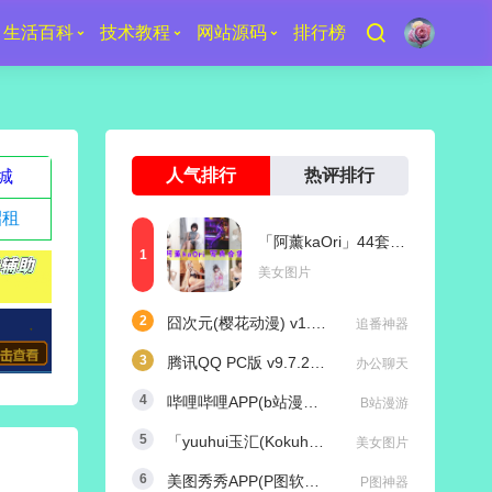
生活百科
技术教程
网站源码
排行榜
人气排行
热评排行
城
招租
「阿薰kaOri」44套 COS作品写真合集[持续更新]，一个独特的Coser魅力
美女图片
囧次元(樱花动漫) v1.5.8.0 去广告纯净版
追番神器
腾讯QQ PC版 v9.7.25 (29417) 去广告防撤回绿色精简版
办公聊天
哔哩哔哩APP(b站漫游版) v9.1.1 哔哩漫游去广告解除版权受限
B站漫游
「yuuhui玉汇(Kokuhui)」169套 COS作品写真合集[持续更新],燃尽魅力的Coser之旅
美女图片
美图秀秀APP(P图软件) v11.25.0 去广告永久VIP解锁版
P图神器