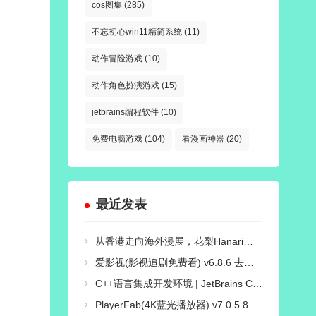
cos图集
(285)
不忘初心win11精简系统
(11)
动作冒险游戏
(10)
动作角色扮演游戏
(15)
jetbrains编程软件
(10)
免费电脑游戏
(104)
看漫画神器
(20)
最近发表
从香港走向海外漫展，花梨Hanari如何打造自己的Cosplay个人品牌？
爱影视(影视追剧免费看) v6.8.6 去广告纯净版
C++语言集成开发环境 | JetBrains CLion v2026.2.0 直装激活版
PlayerFab(4K蓝光播放器) v7.0.5.8 绿色便携版