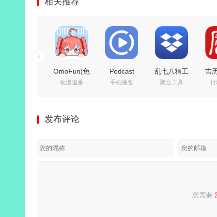
相关推荐
OmoFun(免
Podcast
乱七八糟工
吉
动漫追番
手机播客
聚合工具
行
费动漫追番
Republic(播
具箱(多功能
_v1
利器)
客应用)
工具箱)
会
v1.1.7.4 去广
v26.8.27R 高
v1.4.27 解锁
发布评论
告纯净版
级专业版
VIP会员版
您需要
请
登